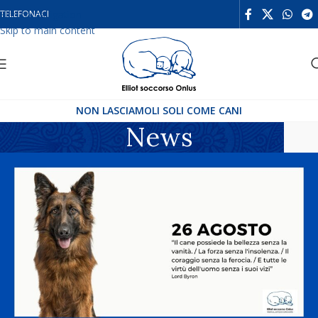
Skip to navigation
TELEFONACI
Skip to main content
NON LASCIAMOLI SOLI COME CANI
News