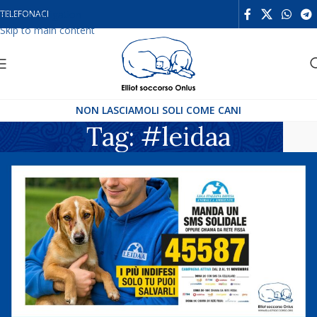
Skip to navigation
TELEFONACI
Skip to main content
NON LASCIAMOLI SOLI COME CANI
Tag: #leidaa