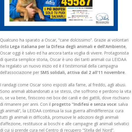
Qualcuno ha sparato a Oscar, “cane dolcissimo”. Grazie ai volontari
della
Lega italiana per la Difesa degli animali e dell’Ambiente
,
Oscar oggi è salvo ed ha ancora tanta voglia di vivere. Protagonista
di questa semplice storia, Oscar è uno dei tanti animali cui LEIDAA
ha regalato un nuovo inizio ed è il testimonial della campagna
dell’associazione per
SMS solidali, attiva dal 2 all’11 novembre
.
I randagi come Oscar sono esposti alla fame, al freddo, agli abusi.
Sono animali abbandonati a se stessi, che soffrono e perdono la vita
o, se va bene, finiscono nei box dei canili e dei gattili, dove rischiano
di rimanere per anni. Con il
progetto “Indifesi e senza voce
: salva
gli animali”, la LEIDAA continua la sua guerra all’indifferenza: cura
tutti gli animali in difficoltà, promuove le adozioni degli animali
d’affezione, restituisce ai boschi e alle campagne gli animali selvatici
di cui si prende cura nel Centro di recupero “Stella del Nord”.