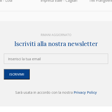
Lodi
Impresa Edile - Cagliari
Teli Frangivento e
RIMANI AGGIORNATO
Iscriviti alla nostra newsletter
Sarà usata in accordo con la nostra
Privacy Policy