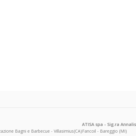
ATISA spa - Sig.ra Annalisa Sala
Centro
 e Barbecue - Villasimius(CA)
Fancoil - Bareggio (MI)
Quartu