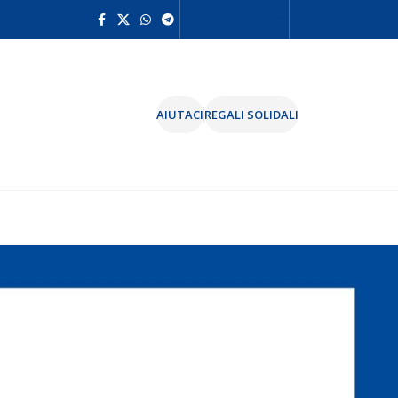
Fai una Donazione
AIUTACI
REGALI SOLIDALI
FAI UNA DONAZIONE
Aiuta la nostra organizzazione
donando oggi stesso!