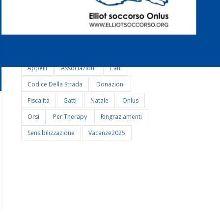
#donazioni #natale25
#festeggiamenti
#GIORNATAMONDIALECANE
#indifesisenzavoce
#legge
#leidaa
#natale25
#trasporto
Abbandono
Appelli
Associazioni
Cani
Codice Della Strada
Donazioni
Fiscalità
Gatti
Natale
Onlus
14 Gen 2025
Orsi
Per Therapy
Ringraziamenti
Associazione Casa Giglio ringrazia
Sensibilizzazione
Vacanze2025
CONTINUA A LEGGERE