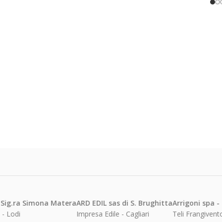
ona Matera
ARD EDIL sas di S. Brughitta
Arrigoni spa - Sig.ra Sam
Impresa Edile - Cagliari
Teli Frangivento e Protettiv