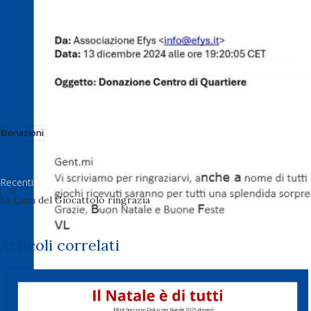
Donazioni
Recenti
La Casa del Giocattolo ringrazia
Articoli correlati