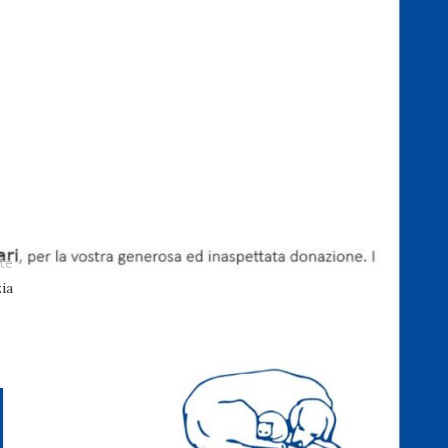
Tutte le donazioni sono destinate
direttamente a fare la differenza per il
nostro progetto.
ARGOMENTI
La Prima Grande Festa al Rifugio Elliot
(5)
News
(42)
Progetti Realizzati
(30)
te
ia
TAGS
#26agosto
#aereo
#cabina
#cuccie
#donazione