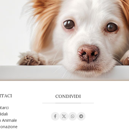
RTACI
CONDIVIDI
tarci
idali
n Animale
Donazione