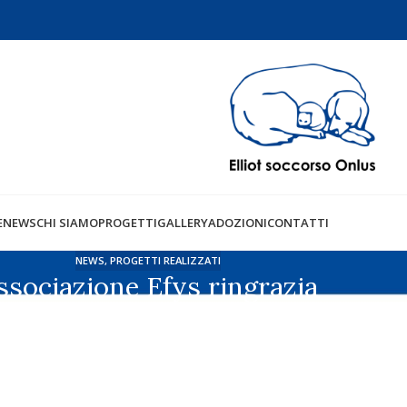
E
NEWS
CHI SIAMO
PROGETTI
GALLERY
ADOZIONI
CONTATTI
NEWS
,
PROGETTI REALIZZATI
ssociazione Efys ringrazia
Il 16/12/2024